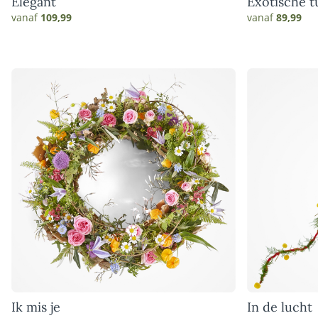
Elegant
Exotische t
vanaf
109,99
vanaf
89,99
Ik mis je
In de lucht