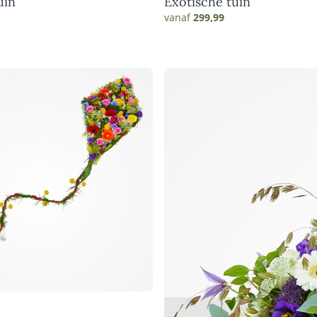
uin
Exotische tuin
vanaf
299,99