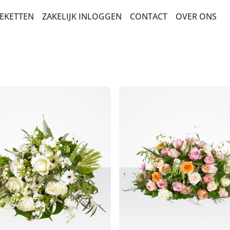
EKETTEN
ZAKELIJK INLOGGEN
CONTACT
OVER ONS
BEDANKT EN ZOMAAR
VERJAARDAG EN FELICITATIE
SEIZOENSBOEKETTEN
BESTSELLERS
BETERSCHAP EN STERKTE
PLUK EN VELDBOEKETTEN
MEEST DUURZAME KEUZE
ROZEN
ROUW EN CONDOLEANCE
PLANTEN